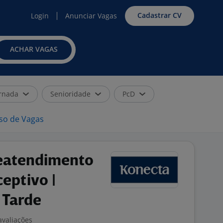
Cadastrar CV
Login
Anunciar Vagas
ACHAR VAGAS
rnada
Senioridade
PcD
iso de Vagas
eatendimento
ceptivo |
 Tarde
avaliações