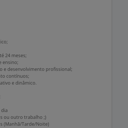
ico;
até 24 meses;
e ensino;
o e desenvolvimento profissional;
to contínuos;
ativo e dinâmico.
:
 dia
s ou outro trabalho ;)
os (Manhã/Tarde/Noite)