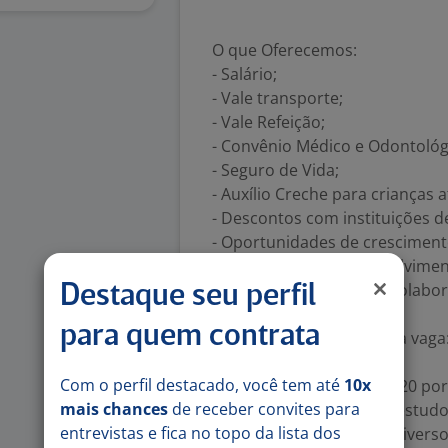
O que Oferecemos:
- Salário;
- Vale transporte;
- Vale Refeição;
- Convênio Médico e Odontológ
- Seguro de Vida;
- Auxílio Creche para crianças 
- Descontos com instituições d
- Oportunidades de cresciment
- Treinamento e desenvolvimen
- Ambiente de trabalho colabor
Destaque seu perfil
para quem contrata
Mais informações sobre a vaga
- Escala de trabalho: 6x1
Com o perfil destacado, você tem até
10x
- Carga horária diária: 6h20 por
mais chances
de receber convites para
Ideal para conciliar com estudo
entrevistas e fica no topo da lista dos
- Horários de Trabalho: Divers