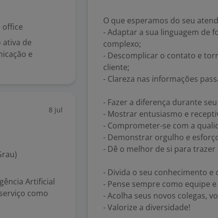
O que esperamos do seu atend
office
- Adaptar a sua linguagem de 
 ativa de
complexo;
nicação e
- Descomplicar o contato e to
cliente;
- Clareza nas informações pass
- Fazer a diferença durante se
8 jul
- Mostrar entusiasmo e recepti
- Comprometer-se com a qualid
- Demonstrar orgulho e esforç
- Dê o melhor de si para traze
Grau)
- Divida o seu conhecimento e c
ncia Artificial
- Pense sempre como equipe e 
 serviço como
- Acolha seus novos colegas,
- Valorize a diversidade!