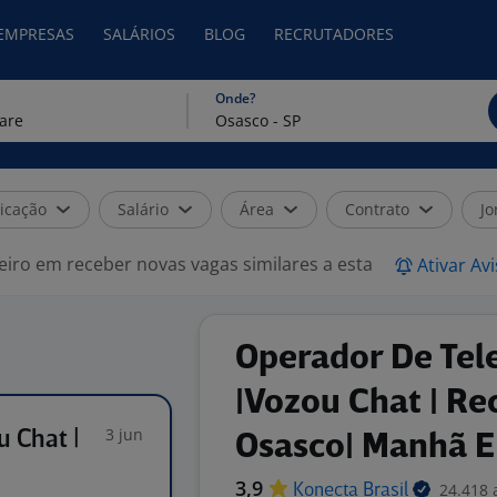
 EMPRESAS
SALÁRIOS
BLOG
RECRUTADORES
Onde?
icação
Salário
Área
Contrato
Jo
eiro em receber novas vagas similares a esta
Ativar Av
Operador De Tel
|Vozou Chat | Re
3 jun
 Chat |
Osasco| Manhã E
3,9
24.418 
Konecta
Brasil