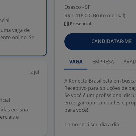
Osasco - SP
R$ 1.416,00 (Bruto mensal)
cial
Presencial
a uma vaga de
nto online. Se
CANDIDATAR-ME
VAGA
EMPRESA
AVAL
2 jul
A Konecta Brasil está em busc
Receptivo para soluções de pa
Se você é um profissional disr
ncial
enxergar oportunidades e prop
cidas em sua
para você!
rciais e
Como será seu dia a dia...