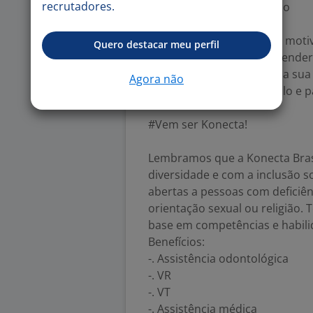
recrutadores.
- Local de trabalho: Osasco
Se você é um profissional moti
Quero destacar meu perfil
comprometimento em atender b
oportunidade de seguir na sua 
Agora não
Brasil. Envie o seu currículo e 
#Vem ser Konecta!
Lembramos que a Konecta Bra
diversidade e com a inclusão so
abertas a pessoas com deficiê
orientação sexual ou religião.
base em competências e habili
Benefícios:
-. Assistência odontológica
-. VR
-. VT
-. Assistência médica