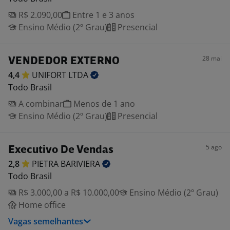
R$ 2.090,00
Entre 1 e 3 anos
Ensino Médio (2º Grau)
Presencial
28 mai
VENDEDOR EXTERNO
4,4
UNIFORT
LTDA
Todo Brasil
A combinar
Menos de 1 ano
Ensino Médio (2º Grau)
Presencial
5 ago
Executivo De Vendas
2,8
PIETRA
BARIVIERA
Todo Brasil
R$ 3.000,00 a R$ 10.000,00
Ensino Médio (2º Grau)
Home office
Vagas semelhantes