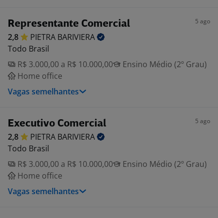
5 ago
Representante Comercial
2,8
PIETRA
BARIVIERA
Todo Brasil
R$ 3.000,00 a R$ 10.000,00
Ensino Médio (2º Grau)
Home office
Vagas semelhantes
5 ago
Executivo Comercial
2,8
PIETRA
BARIVIERA
Todo Brasil
R$ 3.000,00 a R$ 10.000,00
Ensino Médio (2º Grau)
Home office
Vagas semelhantes