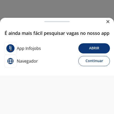
É ainda mais fácil pesquisar vagas no nosso app
App Infojobs
ABRIR
Navegador
Continuar
5 ago
VENDEDOR DE MÍDIA - Outdoor, Mídia
Indoor, TV, Rádio