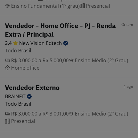
Ensino Fundamental (1º grau)
Presencial
Ontem
Vendedor - Home Office - PJ - Renda
Extra / Principal
3,4
New Vision
Edtech
Todo Brasil
R$ 3.000,00 a R$ 5.000,00
Ensino Médio (2º Grau)
Home office
4 ago
Vendedor Externo
BRAINFIT
Todo Brasil
R$ 3.000,00 a R$ 3.001,00
Ensino Médio (2º Grau)
Presencial