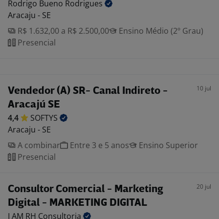
Rodrigo Bueno
Rodrigues
Aracaju - SE
R$ 1.632,00 a R$ 2.500,00
Ensino Médio (2º Grau)
Presencial
10 jul
Vendedor (A) SR- Canal Indireto -
Aracajú SE
4,4
SOFTYS
Aracaju - SE
A combinar
Entre 3 e 5 anos
Ensino Superior
Presencial
20 jul
Consultor Comercial - Marketing
Digital - MARKETING DIGITAL
I AM RH
Consultoria