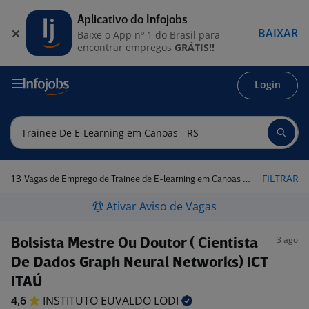
Aplicativo do Infojobs
BAIXAR
Baixe o App nº 1 do Brasil para
encontrar empregos
GRÁTIS!!
Login
13
FILTRAR
Vagas de Emprego de Trainee de E-learning em Canoas - RS
Ativar Aviso de Vagas
3 ago
Bolsista Mestre Ou Doutor ( Cientista
De Dados Graph Neural Networks) ICT
ITAÚ
4,6
INSTITUTO EUVALDO
LODI