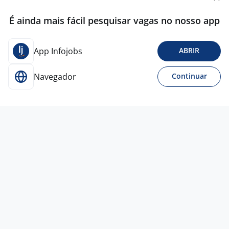
É ainda mais fácil pesquisar vagas no nosso app
App Infojobs
ABRIR
Navegador
Continuar
Para Candidatos
Acesse o site de empregos líder e se candidate a
vagas adequadas ao seu perfil de forma fácil e
rápida.