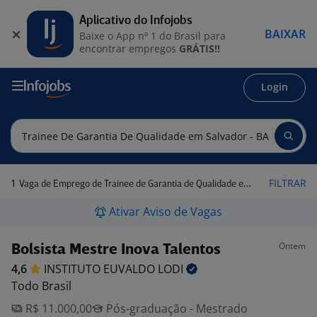
Aplicativo do Infojobs
BAIXAR
Baixe o App nº 1 do Brasil para
encontrar empregos
GRÁTIS!!
Login
1
FILTRAR
Vaga de Emprego de Trainee de Garantia de Qualidade em Salvador - BA
Ativar Aviso de Vagas
Ontem
Bolsista Mestre Inova Talentos
4,6
INSTITUTO EUVALDO
LODI
Todo Brasil
R$ 11.000,00
Pós-graduação - Mestrado