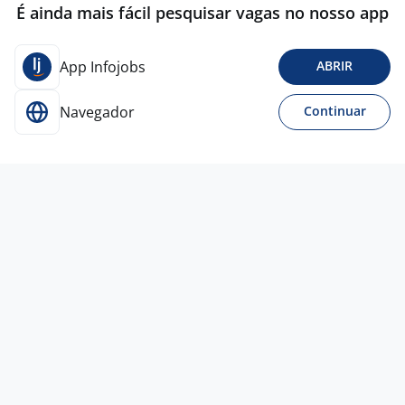
É ainda mais fácil pesquisar vagas no nosso app
App Infojobs
ABRIR
Navegador
Continuar
Para Candidatos
Acesse o site de empregos líder e se candidate a
vagas adequadas ao seu perfil de forma fácil e
rápida.