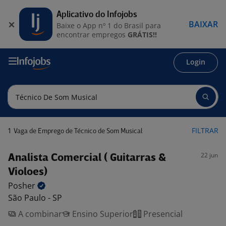
Aplicativo do Infojobs
BAIXAR
Baixe o App nº 1 do Brasil para
encontrar empregos
GRÁTIS!!
Login
1
FILTRAR
Vaga de Emprego de Técnico de Som Musical
22 jun
Analista Comercial ( Guitarras &
Violoes)
Posher
São Paulo - SP
A combinar
Ensino Superior
Presencial