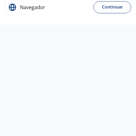
Navegador
Continuar
31 jul
Professor (A) De Pilates – Action 360º
Santo André
ACTION 360 FRANCHISING
LTDA
Santo André - SP
A combinar
Ensino Superior
Presencial
31 jul
Carpinteiro
4,2
PONTO
FORTE
Santo André - SP