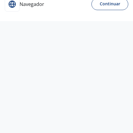
Navegador
Continuar
31 jul
Ajudante De Obra / Ajudante (Fábrica)
GS
BUSINESS
Pecém - CE
R$ 1.700,00 a R$ 2.200,00
Ensino Fundamental (1º grau)
Presencial
4 ago
Auxiliar De Produção
BRASELCO COMÉRCIO DE EQUIPAMENTOS E
PARTICIPAÇÕES
S/A
Fortaleza - CE