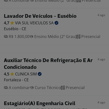
A combinar
Ensino Médio (2º Grau)
Presencial
4 ago
Lavador De Veículos - Eusébio
4,7
VIA SUL VEICULOS
SA
Eusébio - CE
R$ 1.800,00
Ensino Médio (2º Grau)
Presencial
4 ago
Auxiliar Técnico De Refrigeração E Ar
Condicionado
4,5
CLINICA
SIM
Fortaleza - CE
A combinar
Curso Técnico
Presencial
4 ago
Estagiário(A) Engenharia Civil