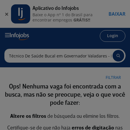
Aplicativo do Infojobs
BAIXAR
Baixe o App nº 1 do Brasil para
encontrar empregos
GRÁTIS!!
Login
FILTRAR
Ops! Nenhuma vaga foi encontrada com a
busca, mas não se preocupe, veja o que você
pode fazer:
Altere os filtros
de búsqueda ou elimine los filtros.
Certifique-se de que não haja
erros de digitação
nas