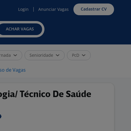
Cadastrar CV
Login
Anunciar Vagas
ACHAR VAGAS
rnada
Senioridade
PcD
iso de Vagas
ogia/ Técnico De Saúde