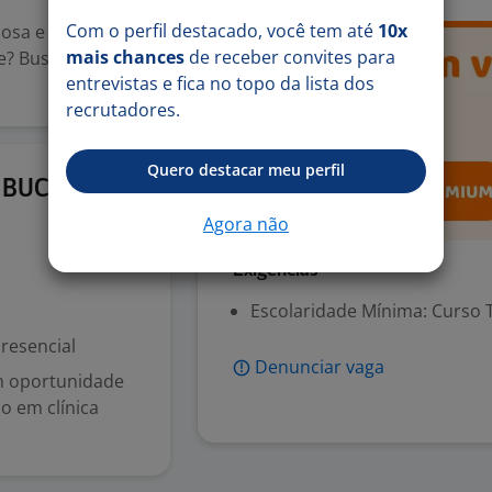
Com o perfil destacado, você tem até
10x
iosa e ama
mais chances
de receber convites para
te? Buscamos
entrevistas e fica no topo da lista dos
recrutadores.
Quero destacar meu perfil
12 mai
E BUCAL
Agora não
Exigências
Escolaridade Mínima: Curso 
resencial
Denunciar vaga
om oportunidade
o em clínica