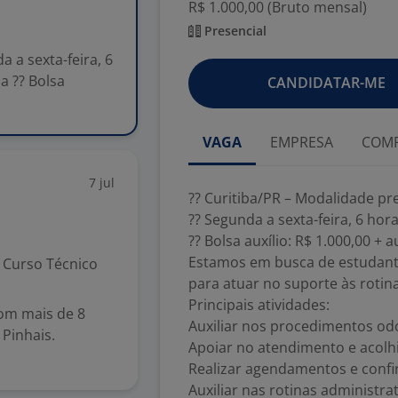
R$ 1.000,00 (Bruto mensal)
Presencial
a a sexta-feira, 6
a ?? Bolsa
CANDIDATAR-ME
VAGA
EMPRESA
COMP
7 jul
?? Curitiba/PR – Modalidade pr
?? Segunda a sexta-feira, 6 ho
?? Bolsa auxílio: R$ 1.000,00 + 
Estamos em busca de estudant
Curso Técnico
para atuar no suporte às rotina
Principais atividades:
com mais de 8
Auxiliar nos procedimentos od
Pinhais.
Apoiar no atendimento e acolh
Realizar agendamentos e confi
Auxiliar nas rotinas administrat