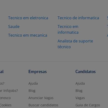
Tecnico em eletronica
Tecnico de informatica
Saude
Tecnico em
informatica
Tecnico em mecanica
Analista de suporte
técnico
nal
Empresas
Candidatos
os?
Ajuda
Ajuda
r Infojobs?
Blog
Blog
onosco
Anunciar Vagas
Vagas
 Cookies
Buscar candidatos
Guia de Cargos