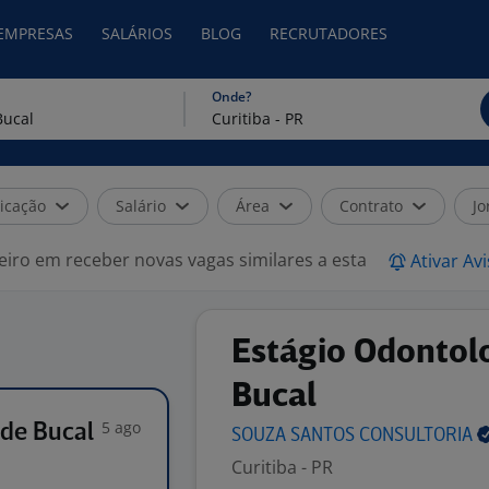
 EMPRESAS
SALÁRIOS
BLOG
RECRUTADORES
Onde?
icação
Salário
Área
Contrato
Jo
eiro em receber novas vagas similares a esta
Ativar Av
Estágio Odontol
Bucal
5 ago
úde Bucal
SOUZA SANTOS
CONSULTORIA
Curitiba - PR