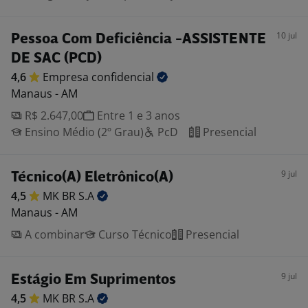
10 jul
Pessoa Com Deficiência -ASSISTENTE
DE SAC (PCD)
4,6
Empresa
confidencial
Manaus - AM
R$ 2.647,00
Entre 1 e 3 anos
Ensino Médio (2º Grau)
PcD
Presencial
9 jul
Técnico(A) Eletrônico(A)
4,5
MK BR
S.A
Manaus - AM
A combinar
Curso Técnico
Presencial
9 jul
Estágio Em Suprimentos
4,5
MK BR
S.A