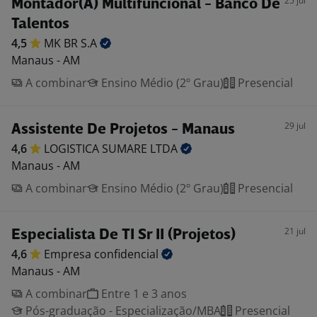
25 jul
Montador(A) Multifuncional - Banco De
Talentos
4,5
MK BR
S.A
Manaus - AM
A combinar
Ensino Médio (2º Grau)
Presencial
29 jul
Assistente De Projetos - Manaus
4,6
LOGISTICA SUMARE
LTDA
Manaus - AM
A combinar
Ensino Médio (2º Grau)
Presencial
21 jul
Especialista De TI Sr II (Projetos)
4,6
Empresa
confidencial
Manaus - AM
A combinar
Entre 1 e 3 anos
Pós-graduação - Especialização/MBA
Presencial