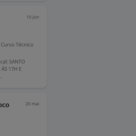
10 jun
Curso Técnico
cal: SANTO
 ÁS 17H E
.
20 mai
oco