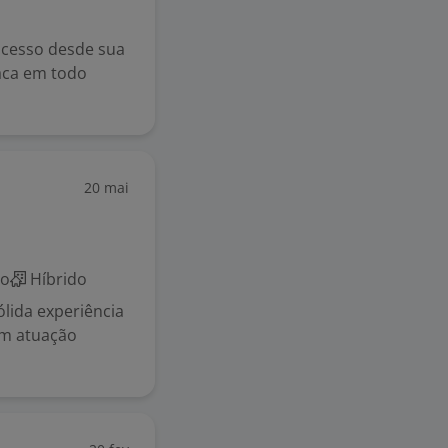
ucesso desde sua
aca em todo
20 mai
co
Híbrido
lida experiência
om atuação