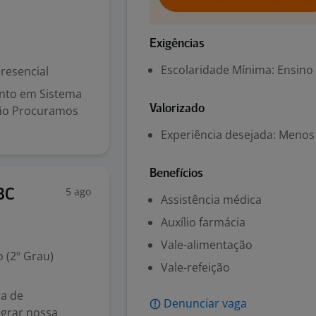
Exigências
Escolaridade Mínima: Ensino
resencial
nto em Sistema
ção Procuramos
Valorizado
Experiência desejada: Menos
Benefícios
5 ago
BC
Assistência médica
Auxílio farmácia
Vale-alimentação
 (2º Grau)
Vale-refeição
a de
Denunciar vaga
egrar nossa