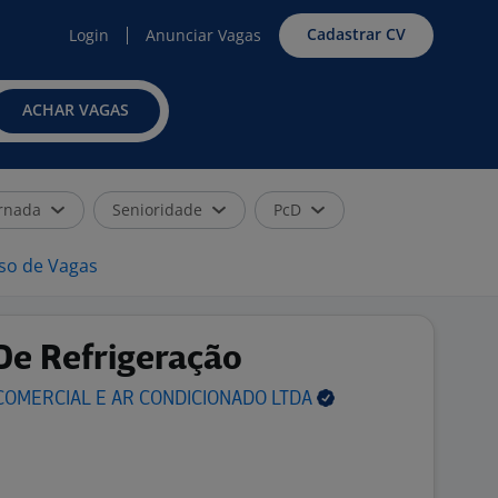
Cadastrar CV
Login
Anunciar Vagas
ACHAR VAGAS
rnada
Senioridade
PcD
iso de Vagas
 De Refrigeração
COMERCIAL E AR CONDICIONADO
LTDA