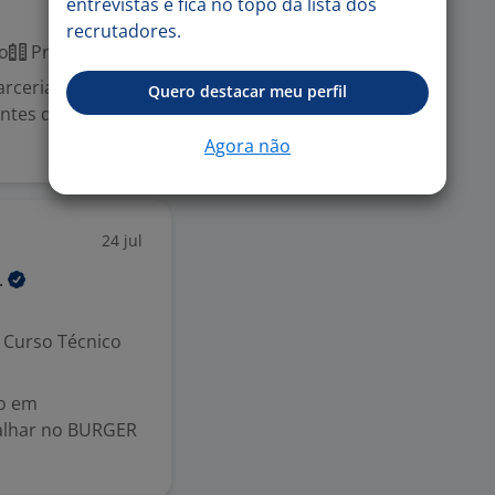
entrevistas e fica no topo da lista dos
recrutadores.
o
Presencial
arceria Starbucks
Quero destacar meu perfil
ntes que
Agora não
24 jul
.
Curso Técnico
co em
balhar no BURGER