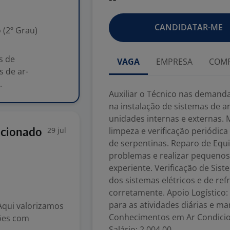
CANDIDATAR-ME
 (2º Grau)
s de
VAGA
EMPRESA
COMP
s de ar-
.
Auxiliar o Técnico nas demanda
na instalação de sistemas de 
unidades internas e externas. 
29 jul
limpeza e verificação periódica
icionado
de serpentinas. Reparo de Equi
problemas e realizar pequenos
experiente. Verificação de Sis
dos sistemas elétricos e de re
corretamente. Apoio Logístico:
para as atividades diárias e ma
 Aqui valorizamos
Conhecimentos em Ar Condicion
ções com
Salário: 2.004,00