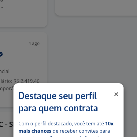
..
4 ago
cial
ário: R$ 2.419,46
mporária: VT e
Destaque seu perfil
para quem contrata
Com o perfil destacado, você tem até
10x
4 ago
C - SP
mais chances
de receber convites para