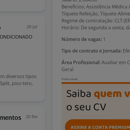
Benefícios: Assistência Médica
Tíquete Refeição, Tíquete Ali
Regime de contratação: CLT (Ef
20 jul
Horário: De segunda a sexta, d
o
 CONDICIONADO
Número de vagas:
1
Tipo de contrato e Jornada:
Efe
Área Profissional:
Auxiliar em 
Geral
em diversos tipos
lit, piso-teto,
20 fev
imentos