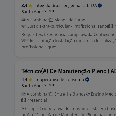
3,4
Integ do Brasil engenharia
LTDA
Santo André - SP
A combinar
Menos de 1 ano
Curso extra-curricular / Profissionalizante
P
Requisitos: Experiência comprovada Conhecime
VRF Implantação Instalação mecânica Inicializa
profissionais que: ...
Técnico(A) De Manutenção Pleno | A
4,4
Cooperativa de
Consumo
Santo André - SP
A combinar
Entre 1 e 3 anos
Ensino Médio
Presencial
A Coop – Cooperativa de Consumo está em busc
um(a) Técnico(a) de Manutenção Pleno para int