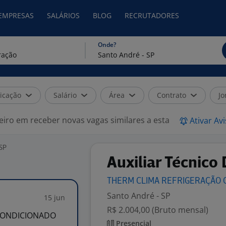
 EMPRESAS
SALÁRIOS
BLOG
RECRUTADORES
Onde?
icação
Salário
Área
Contrato
Jo
eiro em receber novas vagas similares a esta
Ativar Av
 SP
Auxiliar Técnico
THERM CLIMA REFRIGERAÇÃO 
Santo André - SP
15 jun
R$ 2.004,00 (Bruto mensal)
 CONDICIONADO
Presencial