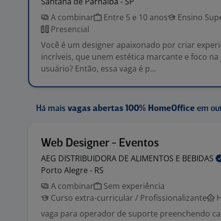
Santana de Parnaíba - SP
A combinar
Entre 5 e 10 anos
Ensino Supe
Presencial
Você é um designer apaixonado por criar experiê
incríveis, que unem estética marcante e foco na
usuário? Então, essa vaga é p...
Há mais
vagas abertas 100% HomeOffice
em out
Web Designer - Eventos
AEG DISTRIBUIDORA DE ALIMENTOS E
BEBIDAS
Porto Alegre - RS
A combinar
Sem experiência
Curso extra-curricular / Profissionalizante
H
vaga para operador de suporte preenchendo ca