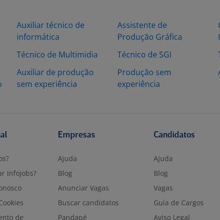
Auxiliar técnico de
Assistente de
informática
Produção Gráfica
o
Técnico de Multimidia
Técnico de SGI
Auxiliar de produção
Produção sem
o
sem experiência
experiência
nal
Empresas
Candidatos
os?
Ajuda
Ajuda
r Infojobs?
Blog
Blog
onosco
Anunciar Vagas
Vagas
 Cookies
Buscar candidatos
Guia de Cargos
ento de
Pandapé
Aviso Legal