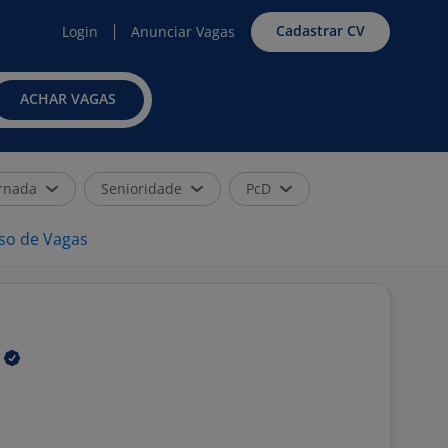
Cadastrar CV
Login
Anunciar Vagas
ACHAR VAGAS
rnada
Senioridade
PcD
iso de Vagas
S