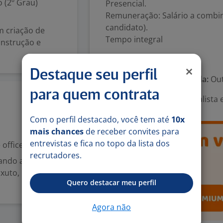
 (2º Grau)
Presencial.
Remuneração: Salário a combin
candidato).
 criação de
Tempo integral
onstrução e
Número de vagas:
1
Destaque seu perfil
Tipo de contrato e Jornada:
Out
para quem contrata
Área Profissional:
Especialista 
21 mai
Com o perfil destacado, você tem até
10x
mais chances
de receber convites para
entrevistas e fica no topo da lista dos
office
recrutadores.
tando a forma
xuto, 100%
Quero destacar meu perfil
Agora não