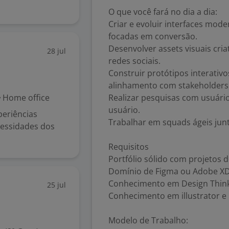
O que você fará no dia a dia:
Criar e evoluir interfaces mod
focadas em conversão.
Desenvolver assets visuais cri
28 jul
redes sociais.
Construir protótipos interativos
alinhamento com stakeholders
Home office
Realizar pesquisas com usuário
usuário.
eriências
Trabalhar em squads ágeis jun
ecessidades dos
Requisitos
Portfólio sólido com projetos d
Domínio de Figma ou Adobe XD
Conhecimento em Design Think
25 jul
Conhecimento em illustrator e
Modelo de Trabalho: