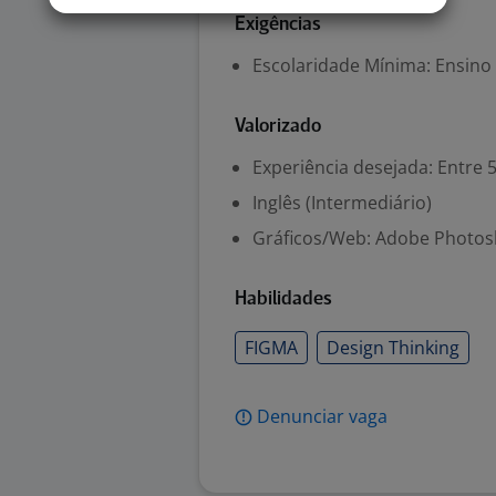
Exigências
Escolaridade Mínima: Ensino
Valorizado
Experiência desejada: Entre 
Inglês (Intermediário)
Gráficos/Web: Adobe Photosh
Habilidades
FIGMA
Design Thinking
Denunciar vaga