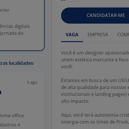
rior
CANDIDATAR-ME
ncias digitais
 jornada do
VAGA
EMPRESA
COMP
Você é um designer apaixonado p
unem estética marcante e foco 
ras localidades:
você!
Estamos em busca de um UX/UI D
3 ago
de alta qualidade para nossos 
institucionais e landing pages)
alto impacto.
Aqui, você terá autonomia cria
ome office
sinergia com os times de Produ
dastros e