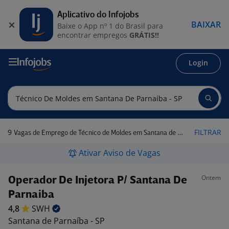
Aplicativo do Infojobs
BAIXAR
Baixe o App nº 1 do Brasil para
encontrar empregos
GRÁTIS!!
Login
9
FILTRAR
Vagas de Emprego de Técnico de Moldes em Santana de Parnaíba - SP
Ativar Aviso de Vagas
Ontem
Operador De Injetora P/ Santana De
Parnaiba
4,8
SWH
Santana de Parnaíba - SP