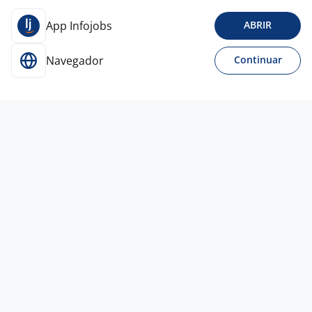
App Infojobs
ABRIR
Navegador
Continuar
Para Candidatos
Acesse o site de empregos líder e se candidate a
vagas adequadas ao seu perfil de forma fácil e
rápida.