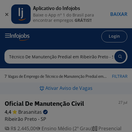
Aplicativo do Infojobs
BAIXAR
Baixe o App nº 1 do Brasil para
encontrar empregos
GRÁTIS!!
Login
7
FILTRAR
Vagas de Emprego de Técnico de Manutenção Predial em Ribeirão Preto - SP
Ativar Aviso de Vagas
27 jul
Oficial De Manutenção Civil
4,4
Brasanitas
Ribeirão Preto - SP
R$ 2.445,00
Ensino Médio (2º Grau)
Presencial