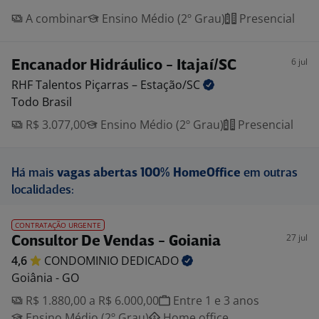
A combinar
Ensino Médio (2º Grau)
Presencial
6 jul
Encanador Hidráulico - Itajaí/SC
RHF Talentos Piçarras –
Estação/SC
Todo Brasil
R$ 3.077,00
Ensino Médio (2º Grau)
Presencial
Há mais
vagas abertas 100% HomeOffice
em outras
localidades:
CONTRATAÇÃO URGENTE
27 jul
Consultor De Vendas - Goiania
4,6
CONDOMINIO
DEDICADO
Goiânia - GO
R$ 1.880,00 a R$ 6.000,00
Entre 1 e 3 anos
Ensino Médio (2º Grau)
Home office