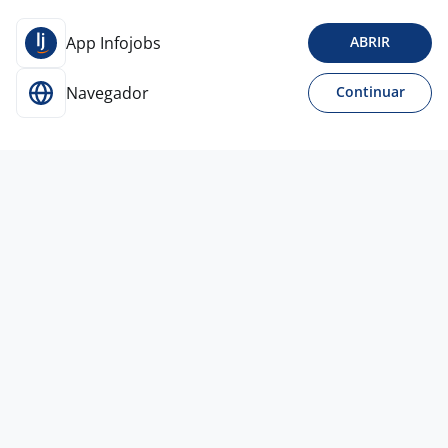
App Infojobs
ABRIR
Navegador
Continuar
Para Candidatos
Acesse o site de empregos líder e se candidate a
vagas adequadas ao seu perfil de forma fácil e
rápida.