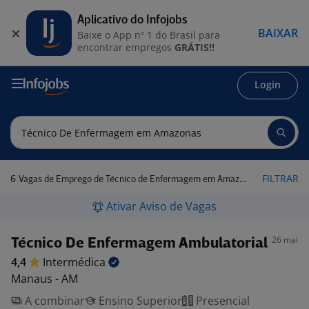
Aplicativo do Infojobs
BAIXAR
Baixe o App nº 1 do Brasil para
encontrar empregos
GRÁTIS!!
Login
6
FILTRAR
Vagas de Emprego de Técnico de Enfermagem em Amazonas
Ativar Aviso de Vagas
26 mai
Técnico De Enfermagem Ambulatorial
4,4
Intermédica
Manaus - AM
A combinar
Ensino Superior
Presencial