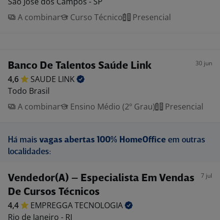
São José dos Campos - SP
A combinar
Curso Técnico
Presencial
30 jun
Banco De Talentos Saúde Link
4,6
SAUDE
LINK
Todo Brasil
A combinar
Ensino Médio (2º Grau)
Presencial
Há mais
vagas abertas 100% HomeOffice
em outras
localidades:
7 jul
Vendedor(A) – Especialista Em Vendas
De Cursos Técnicos
4,4
EMPREGGA
TECNOLOGIA
Rio de Janeiro - RJ