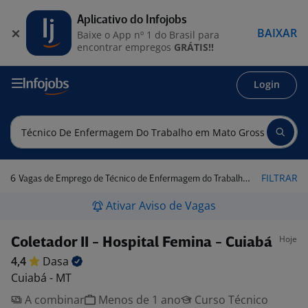
Aplicativo do Infojobs
BAIXAR
Baixe o App nº 1 do Brasil para
encontrar empregos
GRÁTIS!!
Login
6
FILTRAR
Vagas de Emprego de Técnico de Enfermagem do Trabalho em Mato Grosso
Ativar Aviso de Vagas
Hoje
Coletador II - Hospital Femina - Cuiabá
4,4
Dasa
Cuiabá - MT
A combinar
Menos de 1 ano
Curso Técnico