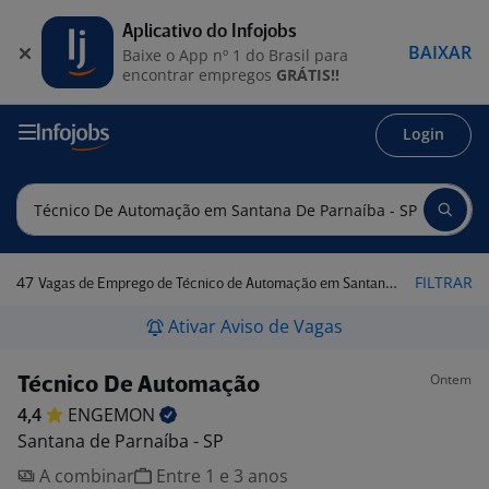
Aplicativo do Infojobs
BAIXAR
Baixe o App nº 1 do Brasil para
encontrar empregos
GRÁTIS!!
Login
47
FILTRAR
Vagas de Emprego de Técnico de Automação em Santana de Parnaíba - SP
Ativar Aviso de Vagas
Ontem
Técnico De Automação
4,4
ENGEMON
Santana de Parnaíba - SP
A combinar
Entre 1 e 3 anos