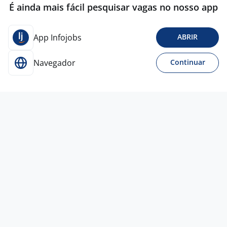
É ainda mais fácil pesquisar vagas no nosso app
App Infojobs
ABRIR
Navegador
Continuar
16 jun
Administrador De Agronegócios
R. K.
REFEICOES
Manaus - AM
A combinar
Entre 3 e 5 anos
Pós-graduação - Especialização/MBA
Presencial