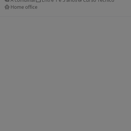
A combinar
Entre 1 e 3 anos
Curso Técnico
Home office