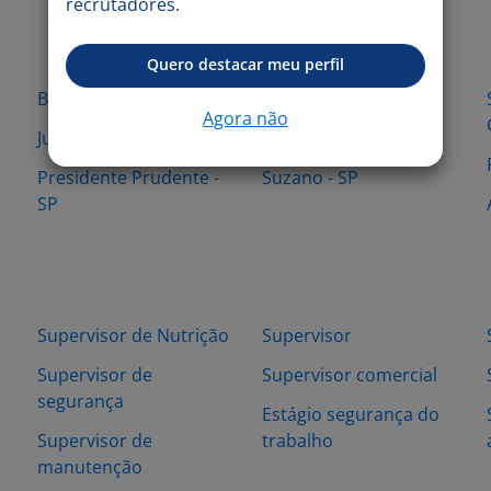
recrutadores.
Quero destacar meu perfil
Barueri - SP
Indaiatuba - SP
Agora não
Jundiaí - SP
Osasco - SP
Presidente Prudente -
Suzano - SP
SP
Supervisor de Nutrição
Supervisor
Supervisor de
Supervisor comercial
segurança
Estágio segurança do
Supervisor de
trabalho
manutenção