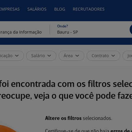
 EMPRESAS
SALÁRIOS
BLOG
RECRUTADORES
Onde?
icação
Salário
Área
Contrato
Jo
oi encontrada com os filtros sele
reocupe, veja o que você pode faze
Altere os filtros
selecionados.
Certifique-se de que não haja
erros de 