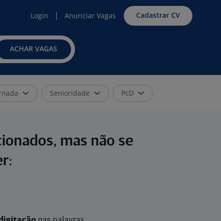
Cadastrar CV
Login
Anunciar Vagas
ACHAR VAGAS
rnada
Senioridade
PcD
cionados, mas não se
r:
digitação
nas palavras