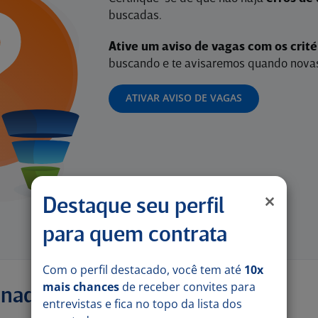
buscadas.
Ative um aviso de vagas com os crit
buscando e te avisaremos quando novas
ATIVAR AVISO DE VAGAS
Destaque seu perfil
para quem contrata
Com o perfil destacado, você tem até
10x
mais chances
de receber convites para
onadas
entrevistas e fica no topo da lista dos