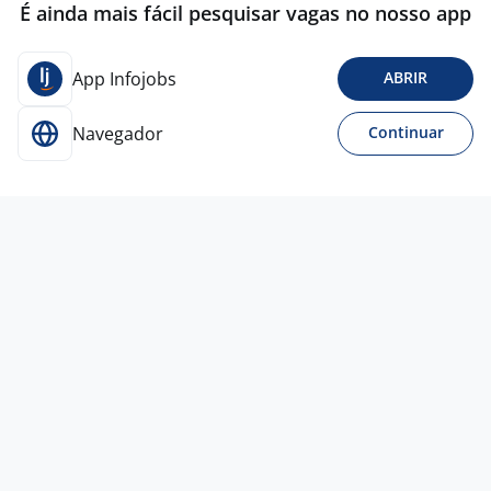
É ainda mais fácil pesquisar vagas no nosso app
App Infojobs
ABRIR
Navegador
Continuar
Para Candidatos
Acesse o site de empregos líder e se candidate a
vagas adequadas ao seu perfil de forma fácil e
rápida.