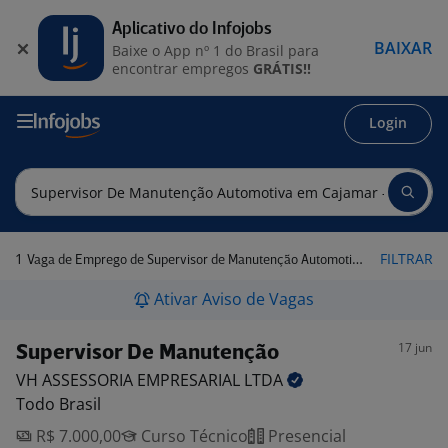
Aplicativo do Infojobs
BAIXAR
Baixe o App nº 1 do Brasil para
encontrar empregos
GRÁTIS!!
Login
1
FILTRAR
Vaga de Emprego de Supervisor de Manutenção Automotiva em Cajamar - SP
Ativar Aviso de Vagas
17 jun
Supervisor De Manutenção
VH ASSESSORIA EMPRESARIAL
LTDA
Todo Brasil
R$ 7.000,00
Curso Técnico
Presencial