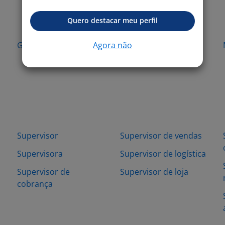
Quero destacar meu perfil
Agora não
Guarulhos - SP
Limeira - SP
Supervisor
Supervisor de vendas
Supervisora
Supervisor de logística
Supervisor de
Supervisor de loja
cobrança