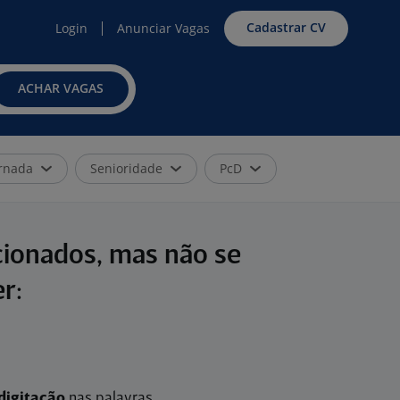
Cadastrar CV
Login
Anunciar Vagas
ACHAR VAGAS
rnada
Senioridade
PcD
cionados, mas não se
r:
digitação
nas palavras