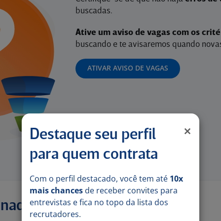
buscadas.
Ative um aviso de vagas com os crit
buscando e te avisaremos quando novas
ATIVAR AVISO DE VAGAS
Destaque seu perfil
para quem contrata
Com o perfil destacado, você tem até
10x
mais chances
de receber convites para
entrevistas e fica no topo da lista dos
onadas
recrutadores.