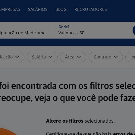
 EMPRESAS
SALÁRIOS
BLOG
RECRUTADORES
Onde?
icação
Salário
Área
Contrato
Jo
oi encontrada com os filtros sele
reocupe, veja o que você pode faze
Altere os filtros
selecionados.
Certifique-se de que não haja
erros de 