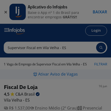
Aplicativo do Infojobs
BAIXAR
Baixe o App nº 1 do Brasil para
encontrar empregos
GRÁTIS!!
Login
1
FILTRAR
Vaga de Emprego de Supervisor Fiscal em Vila Velha - ES
Ativar Aviso de Vagas
16 jun
Fiscal De Loja
4,5
C&A
Brasil
Vila Velha - ES
R$ 1.537,00
Ensino Médio (2º Grau)
Presencial