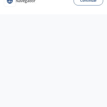
Navegador
Continuar
Para Candidatos
Acesse o site de empregos líder e se candidate a
vagas adequadas ao seu perfil de forma fácil e
rápida.