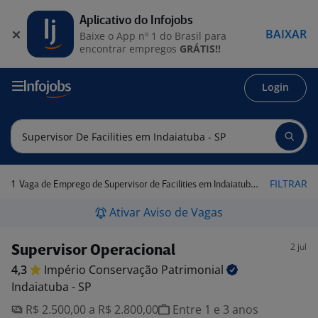
Aplicativo do Infojobs
BAIXAR
Baixe o App nº 1 do Brasil para
encontrar empregos
GRÁTIS!!
Login
1
FILTRAR
Vaga de Emprego de Supervisor de Facilities em Indaiatuba - SP
Ativar Aviso de Vagas
2 jul
Supervisor Operacional
4,3
Império Conservação
Patrimonial
Indaiatuba - SP
R$ 2.500,00 a R$ 2.800,00
Entre 1 e 3 anos