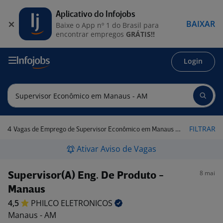
Aplicativo do Infojobs
BAIXAR
Baixe o App nº 1 do Brasil para
encontrar empregos
GRÁTIS!!
Login
4
FILTRAR
Vagas de Emprego de Supervisor Econômico em Manaus - AM
Ativar Aviso de Vagas
8 mai
Supervisor(A) Eng. De Produto -
Manaus
4,5
PHILCO
ELETRONICOS
Manaus - AM