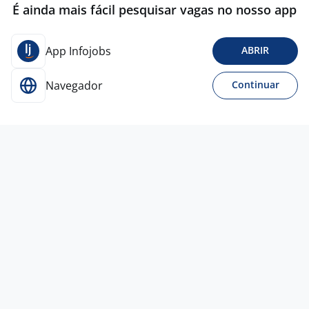
É ainda mais fácil pesquisar vagas no nosso app
App Infojobs
ABRIR
Navegador
Continuar
Para Candidatos
Acesse o site de empregos líder e se candidate a
vagas adequadas ao seu perfil de forma fácil e
rápida.