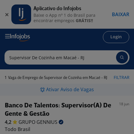
Aplicativo do Infojobs
BAIXAR
Baixe o App nº 1 do Brasil para
encontrar empregos
GRÁTIS!!
Login
1
FILTRAR
Vaga de Emprego de Supervisor de Cozinha em Macaé - RJ
Ativar Aviso de Vagas
18 jun
Banco De Talentos: Supervisor(A) De
Gente & Gestão
4,2
GRUPO
GENNIUS
Todo Brasil