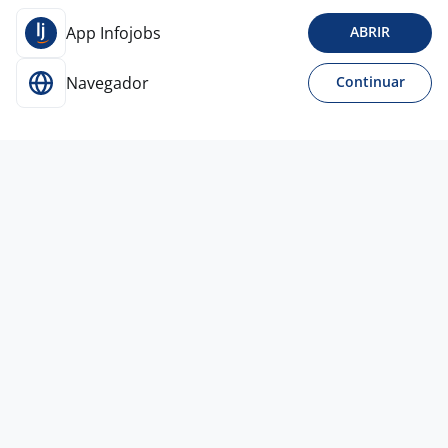
App Infojobs
ABRIR
Navegador
Continuar
Para Candidatos
Acesse o site de empregos líder e se candidate a
vagas adequadas ao seu perfil de forma fácil e
rápida.