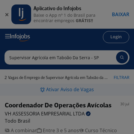
Aplicativo do Infojobs
BAIXAR
Baixe o App nº 1 do Brasil para
encontrar empregos
GRÁTIS!!
Login
2
FILTRAR
Vagas de Emprego de Supervisor Agrícola em Taboão da Serra - SP
Ativar Aviso de Vagas
30 jul
Coordenador De Operações Avícolas
VH ASSESSORIA EMPRESARIAL
LTDA
Todo Brasil
A combinar
Entre 3 e 5 anos
Curso Técnico