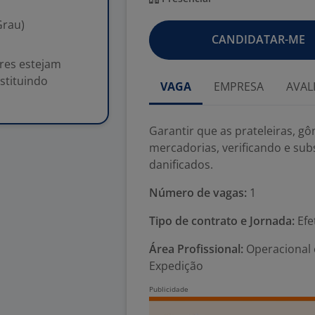
Grau)
CANDIDATAR-ME
ores estejam
stituindo
VAGA
EMPRESA
AVAL
Garantir que as prateleiras, g
mercadorias, verificando e su
danificados.
Número de vagas:
1
Tipo de contrato e Jornada:
Efe
Área Profissional:
Operacional e
Expedição