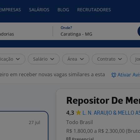
 EMPRESAS
SALÁRIOS
BLOG
RECRUTADORES
Onde?
icação
Salário
Área
Contrato
Jo
eiro em receber novas vagas similares a esta
Ativar Av
Repositor De Me
4,3
L. N. ARAUJO & MELLO
A
Todo Brasil
27 jul
R$ 1.800,00 a R$ 2.300,00 (Brut
Presencial