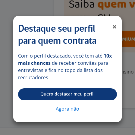
Destaque seu perfil
para quem contrata
Com o perfil destacado, você tem até
10x
Exigências
mais chances
de receber convites para
entrevistas e fica no topo da lista dos
Escolaridade Mínima: Ensino
recrutadores.
Denunciar vaga
Quero destacar meu perfil
Agora não