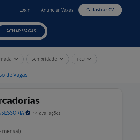
Cadastrar CV
Login
Anunciar Vagas
ACHAR VAGAS
rnada
Senioridade
PcD
iso de Vagas
rcadorias
14 avaliações
SSESSORIA
o mensal)