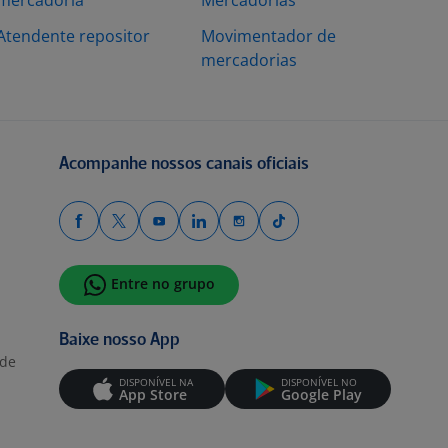
mercadoria
Mercadorias
Atendente repositor
Movimentador de
mercadorias
Acompanhe nossos canais oficiais
Entre no grupo
Baixe nosso App
ade
DISPONÍVEL NA
DISPONÍVEL NO
App Store
Google Play