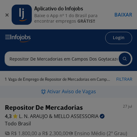
Aplicativo do Infojobs
BAIXAR
Baixe o App nº 1 do Brasil para
encontrar empregos
GRÁTIS!!
Login
1
FILTRAR
Vaga de Emprego de Repositor de Mercadorias em Campos dos Goytacazes - RJ
Ativar Aviso de Vagas
27 jul
Repositor De Mercadorias
4,3
L. N. ARAUJO & MELLO
ASSESSORIA
Todo Brasil
R$ 1.800,00 a R$ 2.300,00
Ensino Médio (2º Grau)