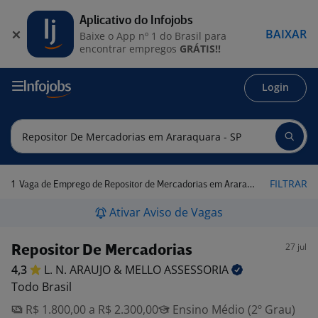
Aplicativo do Infojobs
BAIXAR
Baixe o App nº 1 do Brasil para
encontrar empregos
GRÁTIS!!
Login
1
FILTRAR
Vaga de Emprego de Repositor de Mercadorias em Araraquara - SP
Ativar Aviso de Vagas
27 jul
Repositor De Mercadorias
4,3
L. N. ARAUJO & MELLO
ASSESSORIA
Todo Brasil
R$ 1.800,00 a R$ 2.300,00
Ensino Médio (2º Grau)