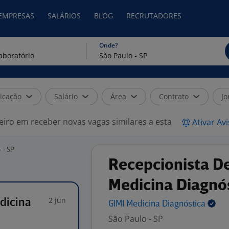
 EMPRESAS
SALÁRIOS
BLOG
RECRUTADORES
Onde?
icação
Salário
Área
Contrato
Jo
eiro em receber novas vagas similares a esta
Ativar Av
 - SP
Recepcionista D
Medicina Diagnó
2 jun
dicina
GIMI Medicina
Diagnóstica
São Paulo - SP