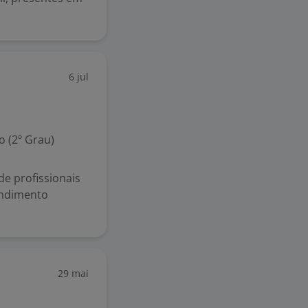
6 jul
 (2º Grau)
e profissionais
endimento
29 mai