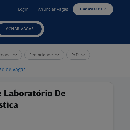
Cadastrar CV
Login
Anunciar Vagas
ACHAR VAGAS
rnada
Senioridade
PcD
iso de Vagas
e Laboratório De
stica