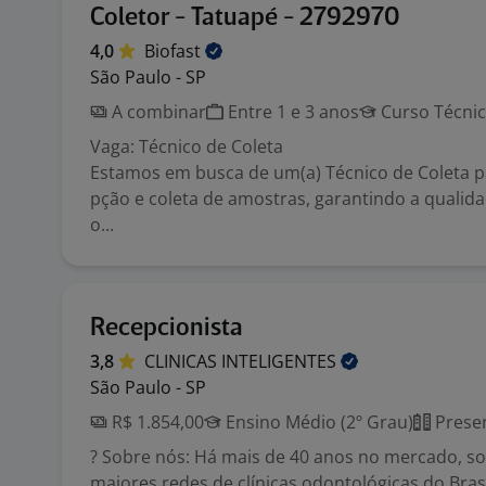
Coletor - Tatuapé - 2792970
4,0
Biofast
São Paulo - SP
A combinar
Entre 1 e 3 anos
Curso Técni
Vaga: Técnico de Coleta
Estamos em busca de um(a) Técnico de Coleta p
pção e coleta de amostras, garantindo a qualid
o...
Recepcionista
3,8
CLINICAS
INTELIGENTES
São Paulo - SP
R$ 1.854,00
Ensino Médio (2º Grau)
Presen
? Sobre nós: Há mais de 40 anos no mercado, 
maiores redes de clínicas odontológicas do Bras