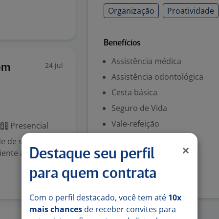
Organização
Proatividade
Benefícios
Assistência médica
24 jul
om
Assistência odontológica
Cesta básica
Seguro de Vida
Vale-refeição
Presencial
Vale-transporte
de de saúde
Destaque seu perfil
ente ágil, que
Denunciar vaga
para quem contrata
Com o perfil destacado, você tem até
10x
mais chances
de receber convites para