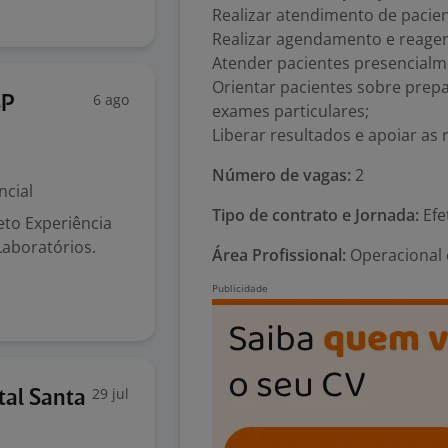
Realizar atendimento de pacien
Realizar agendamento e reag
Atender pacientes presencialm
Orientar pacientes sobre prep
6 ago
SP
exames particulares;
Liberar resultados e apoiar as 
Número de vagas:
2
ncial
Tipo de contrato e Jornada:
Efe
to Experiência
aboratórios.
Área Profissional:
Operacional 
29 jul
tal Santa