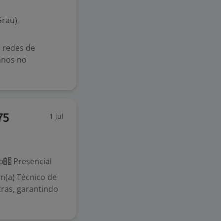
Grau)
 redes de
 anos no
1 jul
75
o
Presencial
m(a) Técnico de
tras, garantindo