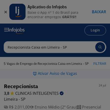
Aplicativo do Infojobs
BAIXAR
Baixe o App nº 1 do Brasil para
encontrar empregos
GRÁTIS!!
Login
5
FILTRAR
Vagas de Emprego de Recepcionista Caixa em Limeira - SP
Ativar Aviso de Vagas
24 jul
Recepcionista
3,8
CLINICAS
INTELIGENTES
Limeira - SP
R$ 2.011,00
Ensino Médio (2º Grau)
Presencial