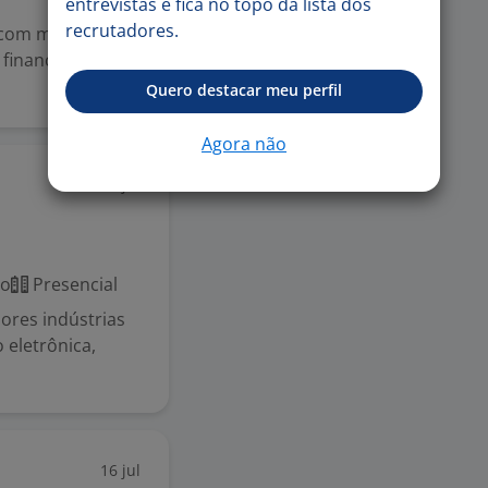
entrevistas e fica no topo da lista dos
recrutadores.
com mais de 30
financeiro, folha
Quero destacar meu perfil
Agora não
20 jul
co
Presencial
ores indústrias
 eletrônica,
16 jul