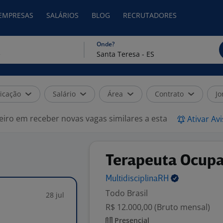
 EMPRESAS
SALÁRIOS
BLOG
RECRUTADORES
Onde?
icação
Salário
Área
Contrato
Jo
eiro em receber novas vagas similares a esta
Ativar Av
Terapeuta Ocupa
MultidisciplinaRH
Todo Brasil
28 jul
R$ 12.000,00 (Bruto mensal)
Presencial