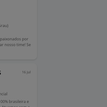
Grau)
apaixonados por
ar nosso time! Se
16 jul
S
cial
0% brasileira e