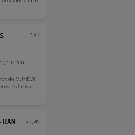
il. Atuamos com o
3 jul
RS
 (2º Grau)
cteos do MUNDO!
ntos exclusivo
24 jun
- UAN