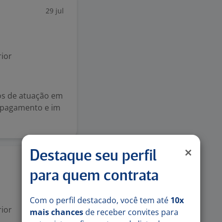
29 jul
ior
os de atuação em
de pagamento e im
Destaque seu perfil
28 jul
para quem contrata
Com o perfil destacado, você tem até
10x
ior
mais chances
de receber convites para