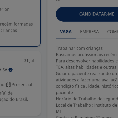
erior
CANDIDATAR-ME
s recém formadas
 crianças
VAGA
EMPRESA
COMP
Trabalhar com crianças
Buscamos profissionais recém
31 jul
Para desenvolver habilidades 
TEA, altas habilidades e outras
A
SA
Guiar o paciente realizando 
atividades e fazer uma avaliaç
ior
Presencial
condição física , idade, histór
paciente
(a) de
Horário de Trabalho de segunda
ção do Brasil,
Local de Trabalho : Instituto 
MT
Contrato PJ mínimo 12 meses