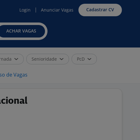
Cadastrar CV
Login
Anunciar Vagas
ACHAR VAGAS
rnada
Senioridade
PcD
iso de Vagas
cional