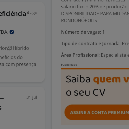
salario fixo + 20% de produção
4 ago
DISPONIBILIDADE PARA MUDANÇ
ficiência
RONDONÓPOLIS
TDA.
Número de vagas:
1
Tipo de contrato e Jornada:
Pre
ior
Híbrido
Área Profissional:
Especialista
efícios do
esa com presença
31 jul
 —
s