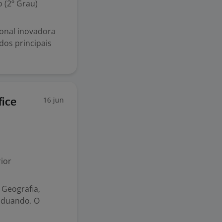
 (2º Grau)
ional inovadora
dos principais
16 jun
fice
ior
e Geografia,
aduando. O