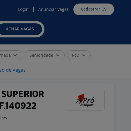
Cadastrar CV
Login
Anunciar Vagas
ACHAR VAGAS
rnada
Senioridade
PcD
iso de Vagas
 SUPERIOR
F.140922
ções