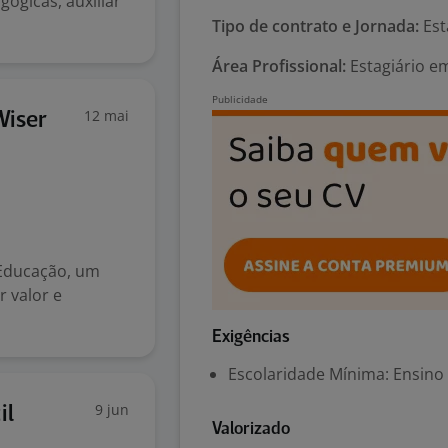
gógicas, auxiliar
Tipo de contrato e Jornada:
Est
Área Profissional:
Estagiário em
12 mai
Wiser
 Educação, um
 valor e
Exigências
Escolaridade Mínima: Ensino
9 jun
il
Valorizado