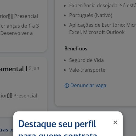
Experiência desejada: Só est
Português (Nativo)
rior
Presencial
Aplicações de Escritório: Mi
crianças de 1 a 3
Excel, Microsoft Outlook
 Desenvolver a
Benefícios
Seguro de Vida
9 jun
amental I
Vale-transporte
Denunciar vaga
ior
Presencial
Destaque seu perfil
ras localidades: