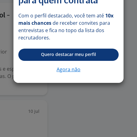
para quem contrata
16 jun
ol -
Com o perfil destacado, você tem até
10x
mais chances
de receber convites para
entrevistas e fica no topo da lista dos
recrutadores.
ior
Quero destacar meu perfil
s e espanhol.
Agora não
as. O professor
10 jul