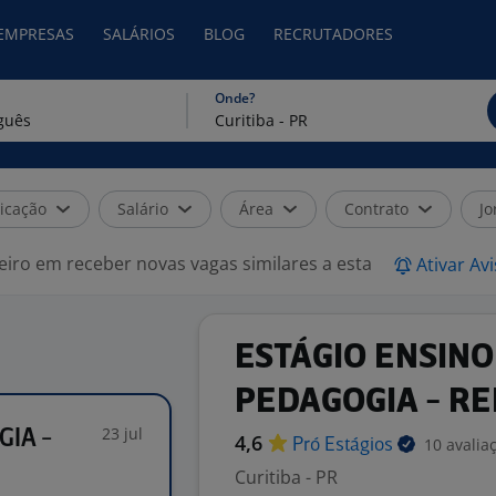
 EMPRESAS
SALÁRIOS
BLOG
RECRUTADORES
Onde?
icação
Salário
Área
Contrato
Jo
eiro em receber novas vagas similares a esta
Ativar Av
ESTÁGIO ENSINO
PEDAGOGIA - RE
23 jul
IA -
4,6
10 avalia
Pró
Estágios
Curitiba - PR