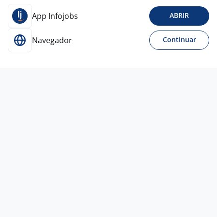
App Infojobs
ABRIR
Navegador
Continuar
Para Candidatos
Acesse o site de empregos líder e se candidate a
vagas adequadas ao seu perfil de forma fácil e
rápida.