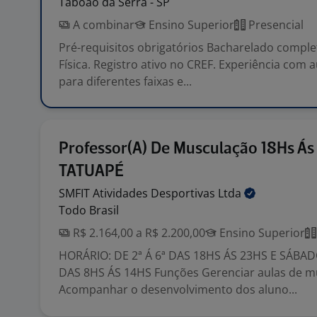
Taboão da Serra - SP
A combinar
Ensino Superior
Presencial
Pré-requisitos obrigatórios Bacharelado compl
Física. Registro ativo no CREF. Experiência com 
para diferentes faixas e...
Professor(A) De Musculação 18Hs Ás
TATUAPÉ
SMFIT Atividades Desportivas
Ltda
Todo Brasil
R$ 2.164,00 a R$ 2.200,00
Ensino Superior
HORÁRIO: DE 2ª Á 6ª DAS 18HS ÁS 23HS E SÁBA
DAS 8HS ÁS 14HS Funções Gerenciar aulas de m
Acompanhar o desenvolvimento dos aluno...