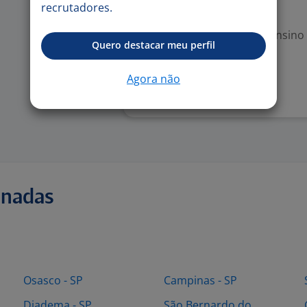
recrutadores.
Exigências
Escolaridade Mínima: Ensino
Quero destacar meu perfil
Denunciar vaga
Agora não
onadas
Osasco - SP
Campinas - SP
Diadema - SP
São Bernardo do