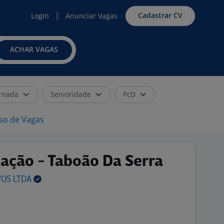
Cadastrar CV
Login
Anunciar Vagas
ACHAR VAGAS
rnada
Senioridade
PcD
iso de Vagas
tação - Taboão Da Serra
VOS
LTDA