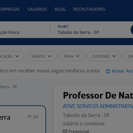
 EMPRESAS
SALÁRIOS
BLOG
RECRUTADORES
Onde?
icação
Salário
Área
Contrato
Jo
eiro em receber novas vagas similares a esta
Ativar Av
Serra - SP
Professor De Na
ATIVE SERVICOS ADMINISTRATI
Taboão da Serra - SP
31 jul
erra
Salário a combinar
Presencial