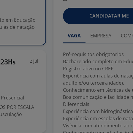
CANDIDATAR-ME
eto em Educação
aulas de natação
VAGA
EMPRESA
COMP
Pré-requisitos obrigatórios
2 jul
Bacharelado completo em Educa
 23Hs
Registro ativo no CREF.
Experiência com aulas de natação
adulto e/ou terceira idade).
Conhecimento em técnicas de 
Boa comunicação e facilidade 
Presencial
Diferenciais
DOS POR ESCALA
Experiência com hidroginástica
usculação
Experiência em escolas de nat
Vivência com atendimento ao cl
Conhecimento em adaptação de 