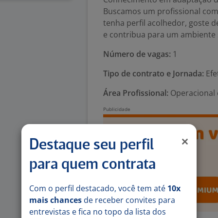
Buscamos um profissional com
tenha perfil acolhedor, goste 
e contribua para um ambiente 
Número de vagas:
1
Tipo de contrato e Jornada:
Efet
Área Profissional:
Operacional 
Destaque seu perfil
para quem contrata
Com o perfil destacado, você tem até
10x
mais chances
de receber convites para
entrevistas e fica no topo da lista dos