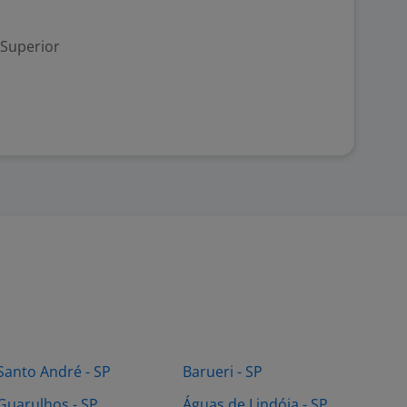
 Superior
Santo André - SP
Barueri - SP
Guarulhos - SP
Águas de Lindóia - SP