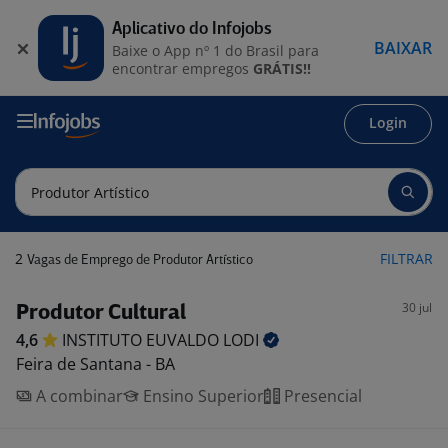
Aplicativo do Infojobs
BAIXAR
Baixe o App nº 1 do Brasil para
encontrar empregos
GRÁTIS!!
Login
2
FILTRAR
Vagas de Emprego de Produtor Artístico
30 jul
Produtor Cultural
4,6
INSTITUTO EUVALDO
LODI
Feira de Santana - BA
A combinar
Ensino Superior
Presencial