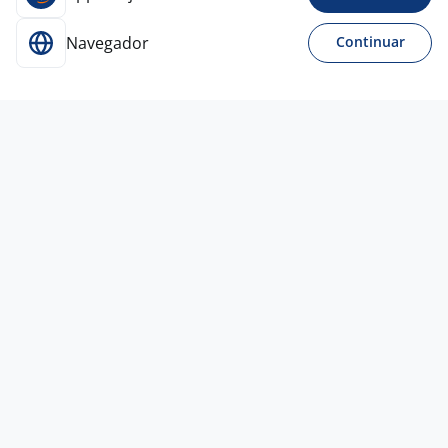
Navegador
Continuar
Para Candidatos
Acesse o site de empregos líder e se candidate a
vagas adequadas ao seu perfil de forma fácil e
rápida.