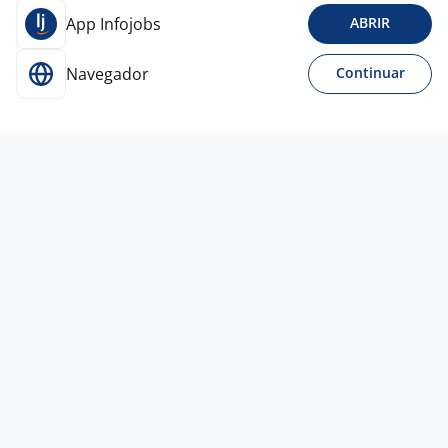
App Infojobs
ABRIR
Navegador
Continuar
Para Candidatos
Acesse o site de empregos líder e se candidate a
vagas adequadas ao seu perfil de forma fácil e
rápida.