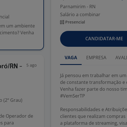
Parnamirim - RN
Salário a combinar
ncial
Presencial
 em um ambiente
scimento? Venha
CANDIDATAR-ME
VAGA
EMPRESA
AVAL
5 ago
oró/RN -
Já pensou em trabalhar em um
de constante transformação e
Venha fazer parte do nosso tim
#VemSerTP
 (2º Grau)
Responsabilidades e Atribuiçõe
 de Operador de
clientes que realizam compra
es para
a plataforma de streaming, vis