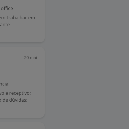
office
 em trabalhar em
tante
20 mai
ncial
vo e receptivo;
o de dúvidas;