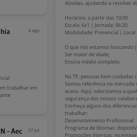
dúvidas, ajudando a resolver d
Horários: a partir das 10:00
Escala: 6x1 | Jornada: 06:20
4 ago
hia
Modalidade: Presencial | Local
O que nós estamos buscando (
Ser maior de idade;
Ensino médio completo
Na TP, pessoas bem cuidadas c
cial
Somos referência no mercado q
 em trabalhar em
acaso. Aqui, valorizamos a qua
tante
segurança dos nossos colabor
Conheça alguns dos diferencia
trabalhar:
Desenvolvimento Profissional
Programa de Idiomas: disponív
27 jul
N - Aec
Promoções Internas: incentiva