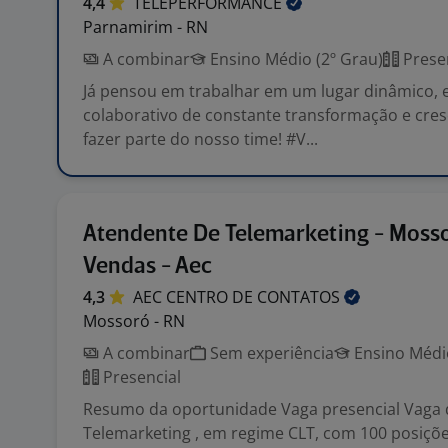
4,4
TELEPERFORMANCE
Parnamirim - RN
A combinar
Ensino Médio (2º Grau)
Prese
Já pensou em trabalhar em um lugar dinâmico,
colaborativo de constante transformação e cre
fazer parte do nosso time! #V...
Atendente De Telemarketing - Moss
Vendas - Aec
4,3
AEC CENTRO DE
CONTATOS
Mossoró - RN
A combinar
Sem experiência
Ensino Médio
Presencial
Resumo da oportunidade Vaga presencial Vaga
Telemarketing , em regime CLT, com 100 posiçõ