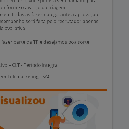
 do percurso, você poderá ser chamado para
 conforme o avanço da triagem.
te em todas as fases não garante a aprovação
desempenho será feita pelo recrutador apenas
o avaliativo.
fazer parte da TP e desejamos boa sorte!
tivo – CLT - Período Integral
em Telemarketing - SAC