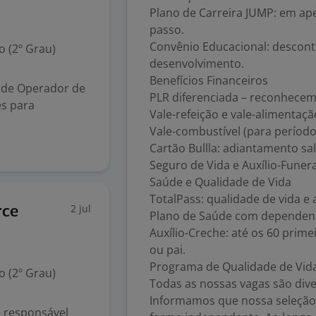
Plano de Carreira JUMP: em ap
passo.
Convênio Educacional: descont
 (2º Grau)
desenvolvimento.
Benefícios Financeiros
 de Operador de
PLR diferenciada – reconhec
es para
Vale-refeição e vale-alimentaçã
Vale-combustível (para períod
Cartão Bullla: adiantamento sal
Seguro de Vida e Auxílio-Funera
Saúde e Qualidade de Vida
TotalPass: qualidade de vida e
2 jul
rce
Plano de Saúde com dependen
Auxílio-Creche: até os 60 prim
ou pai.
Programa de Qualidade de Vida: 
 (2º Grau)
Todas as nossas vagas são dive
Informamos que nossa seleção 
é responsável