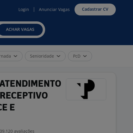
Cadastrar CV
Login
Anunciar Vagas
ACHAR VAGAS
rnada
Senioridade
PcD
E ATENDIMENTO
 RECEPTIVO
E E
39.120 avaliações