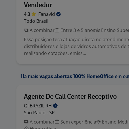
Vendedor
4,3
Fanavid
Todo Brasil
A combinar
Entre 3 e 5 anos
Ensino Super
Essa posição terá atuação direta no atendimento
distribuidores e lojas de vidros automotivos de 
realizando cotações, emiss...
Há mais
vagas abertas 100% HomeOffice
em out
Agente De Call Center Receptivo
QI BRAZIL
RH
São Paulo - SP
A combinar
Sem experiência
Ensino Médio
Home office