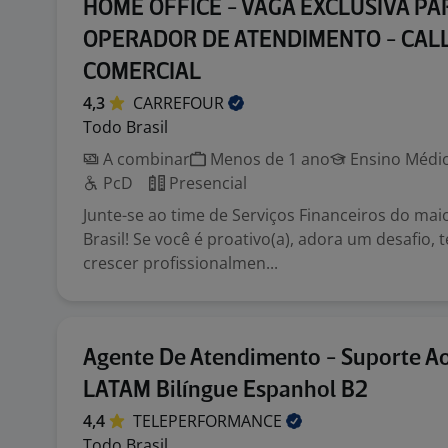
HOME OFFICE - VAGA EXCLUSIVA PA
OPERADOR DE ATENDIMENTO - CAL
COMERCIAL
4,3
CARREFOUR
Todo Brasil
A combinar
Menos de 1 ano
Ensino Médio
PcD
Presencial
Junte-se ao time de Serviços Financeiros do maio
Brasil! Se você é proativo(a), adora um desafio,
crescer profissionalmen...
Agente De Atendimento - Suporte Ao
LATAM Bilíngue Espanhol B2
4,4
TELEPERFORMANCE
Todo Brasil