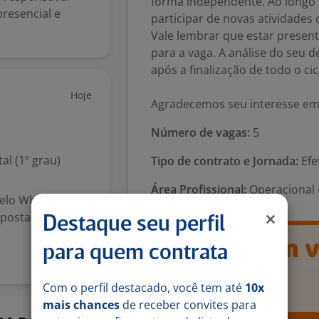
forma independente. Ao longo
presencial e
participar de novas atividades
Vale lembrar que estar presen
para a vaga. A análise do seu 
após a finalização de todo o cicl
Hoje
Agradecemos seu interesse em 
Número de vagas:
5
l (1º grau)
Tipo de contrato e Jornada:
Efe
Área Profissional:
Operacional 
pelo WhatsApp.
postas e
Destaque seu perfil
para quem contrata
Com o perfil destacado, você tem até
10x
mais chances
de receber convites para