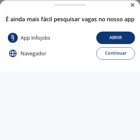
É ainda mais fácil pesquisar vagas no nosso app
App Infojobs
ABRIR
Navegador
Continuar
6 ago
HOME OFFICE - VAGA EFETIVA
OPERADOR DE ATENDIMENTO VOZ -
CALL CENTER COMERCIAL
4,3
CARREFOUR