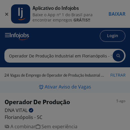
Aplicativo do Infojobs
BAIXAR
Baixe o App nº 1 do Brasil para
encontrar empregos
GRÁTIS!!
Login
24
FILTRAR
Vagas de Emprego de Operador de Produção Industrial em Florianópolis - SC
Ativar Aviso de Vagas
5 ago
Operador De Produção
DNA
VITAL
Florianópolis - SC
A combinar
Sem experiência