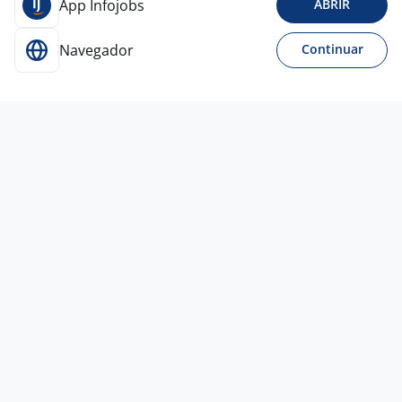
App Infojobs
ABRIR
Navegador
Continuar
24 jun
Fresador CNC - Caçador/SC
RHF Talentos Piçarras –
Estação/SC
Todo Brasil
R$ 5.400,00 a R$ 5.579,00
Ensino Médio (2º Grau)
Presencial
17 jun
Técnico Manutenção Empilhadeiras
(Volante) - Sorocaba/SP.