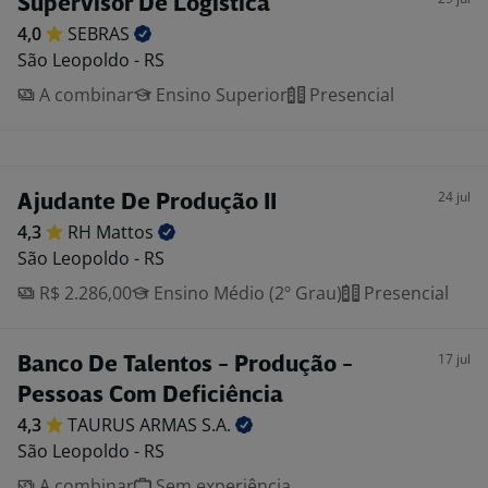
Supervisor De Logística
4,0
SEBRAS
São Leopoldo - RS
A combinar
Ensino Superior
Presencial
24 jul
Ajudante De Produção II
4,3
RH
Mattos
São Leopoldo - RS
R$ 2.286,00
Ensino Médio (2º Grau)
Presencial
17 jul
Banco De Talentos - Produção -
Pessoas Com Deficiência
4,3
TAURUS ARMAS
S.A.
São Leopoldo - RS
A combinar
Sem experiência