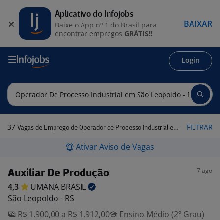
Aplicativo do Infojobs
BAIXAR
Baixe o App nº 1 do Brasil para
encontrar empregos
GRÁTIS!!
Login
37
FILTRAR
Vagas de Emprego de Operador de Processo Industrial em São Leopoldo - RS
Ativar Aviso de Vagas
7 ago
Auxiliar De Produção
4,3
UMANA
BRASIL
São Leopoldo - RS
R$ 1.900,00 a R$ 1.912,00
Ensino Médio (2º Grau)