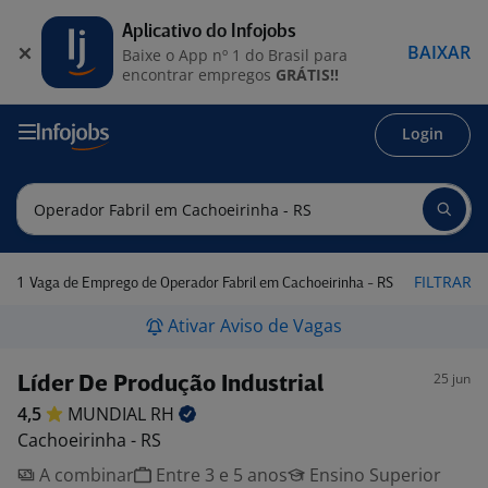
Aplicativo do Infojobs
BAIXAR
Baixe o App nº 1 do Brasil para
encontrar empregos
GRÁTIS!!
Login
1
FILTRAR
Vaga de Emprego de Operador Fabril em Cachoeirinha - RS
Ativar Aviso de Vagas
25 jun
Líder De Produção Industrial
4,5
MUNDIAL
RH
Cachoeirinha - RS
A combinar
Entre 3 e 5 anos
Ensino Superior