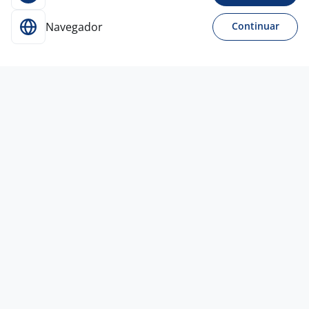
Navegador
Continuar
Para Candidatos
Acesse o site de empregos líder e se candidate a
vagas adequadas ao seu perfil de forma fácil e
rápida.