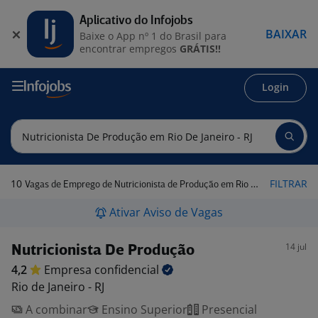
Aplicativo do Infojobs
BAIXAR
Baixe o App nº 1 do Brasil para
encontrar empregos
GRÁTIS!!
Login
10
FILTRAR
Vagas de Emprego de Nutricionista de Produção em Rio de Janeiro - RJ
Ativar Aviso de Vagas
14 jul
Nutricionista De Produção
4,2
Empresa
confidencial
Rio de Janeiro - RJ
A combinar
Ensino Superior
Presencial